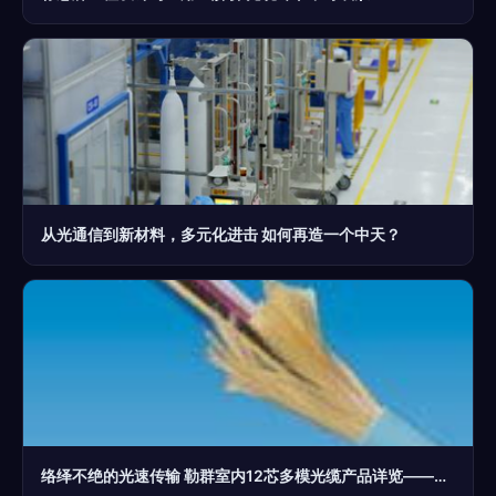
从光通信到新材料，多元化进击 如何再造一个中天？
络绎不绝的光速传输 勒群室内12芯多模光缆产品详览——来源it168