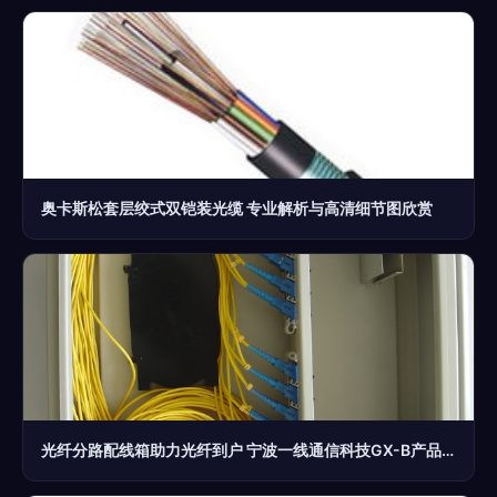
奥卡斯松套层绞式双铠装光缆 专业解析与高清细节图欣赏
光纤分路配线箱助力光纤到户 宁波一线通信科技GX-B产品解析