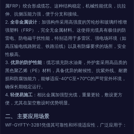
属FRP）绞合形成缆芯。这种结构稳定，机械性能优良，抗拉
伸、抗侧压能力强，便于分支和接续。
2.
全非金属设计
：加强构件采用高强度的芳纶纱和玻璃纤维增
强塑料（FRP），完全无金属材料。这使得光缆具有极佳的防
雷电、防电磁干扰性能，特别适用于多雷区、强电场环境（如
高压输电线路附近、铁路沿线）以及有防爆要求的场所，安全
性极高。
3.
优异的防护性能
：缆芯填充防水油膏，外护套采用高品质的
黑色聚乙烯（PE）材料，具备优异的耐候性、抗紫外线、耐磨
损和防腐蚀能力，能够适应-40°C至+70°C的严苛室外环境，
确保长期稳定运行。
4.
轻便易施工
：相比金属加强型光缆，重量更轻，敷设更方
便，尤其在架空敷设时优势明显。
二、 主要应用场景
WF-GYFTY-32B1凭借其可靠性和环境适应性，广泛应用于：