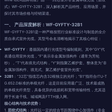
式）WF-GYFTY-32B1，深入解析其产品特性、应用场景，并
探讨其市场价格与经销渠道。
一、 产品深度解析：WF-GYFTY-32B1
WF-GYFTY-32B1是一种严格按照行业标准设计与制造的全介
质自承式室外光缆。其型号命名清晰地揭示了其核心特征：
WF-GYFTY
：遵循国内通行光缆型号编制规则。其中“GY”代
表通信用室外光缆，“F”表示非金属加强构件（通常为芳纶
纱），“T”代表填充式结构，“Y”则指聚乙烯护套。整体意为“非
金属加强构件、填充式、聚乙烯护套室外光缆”。
32B1
：“32芯”指缆芯内含32根独立的光纤；“B1”指符合ITU-T
G.652.D标准的单模光纤，这是目前应用最广泛、技术最成熟
的单模光纤类型，具备优异的低损耗和宽带传输特性，尤其适
用于长途干线、城域网及FTTH接入网。
核心结构与技术优势：
1.
层绞式结构
：光纤以一定的绞合节距围绕中心加强件（非金